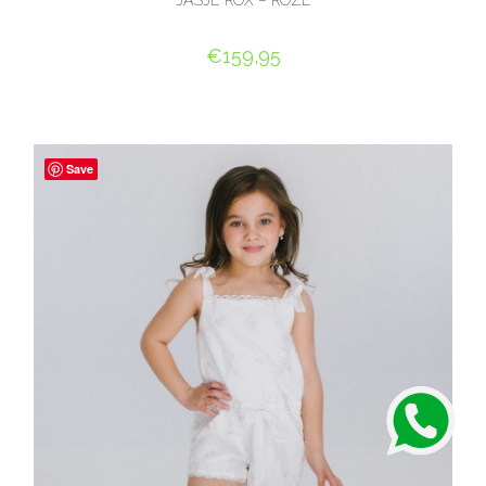
JASJE ROX – ROZE
€
159,95
OPTIES SELECTEREN
Save