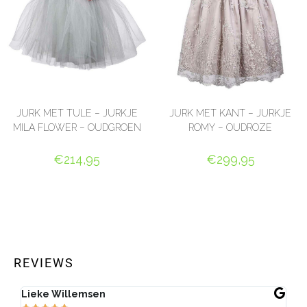
JURK MET TULE – JURKJE
JURK MET KANT – JURKJE
MILA FLOWER – OUDGROEN
ROMY – OUDROZE
€
214,95
€
299,95
OPTIES SELECTEREN
OPTIES SELECTEREN
REVIEWS
Lieke Willemsen
Eve