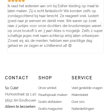







Ik raad het iedereen aan om bij Esther kleding op maat te
Wij 
laten maken. Zij is echt fantastisch! We konden zelfs op
make
zondagochtend bij haar terecht. Ze reageert snel, luistert
behu
goed naar je wensen en denkt mee. We waren op zoek
de j
naar 2 jurkjes voor onze dochters die bruidsmeisjes waren
gema
op onze bruiloft (1 en 3 jaar) Alles is mogelijk. Zelfs 2 super
mooi
schattige jasjes met naam achterop erbij laten ontwerpen.
stra
Zowel wij, als de meiden, hebben een prachtige dag
comp
gehad en ze zagen er schitterend uit! 😍
CONTACT
SHOP
SERVICE
So Cute!
Onze winkel
Veel gestelde vragen
Hurksestraat 19 1.40
Pasafspraak maken
Matentabel
5652 AH Eindhoven
Gratis stofstalen
Over ons
Alleen te bezoeken
Gratis magazine
Nabestellingen