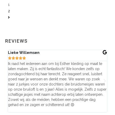
1
2
REVIEWS
Lieke Willemsen
Eve







Ik raad het iedereen aan om bij Esther kleding op maat te
Wij 
laten maken. Zij is echt fantastisch! We konden zelfs op
make
zondagochtend bij haar terecht. Ze reageert snel, luistert
behu
goed naar je wensen en denkt mee. We waren op zoek
de j
naar 2 jurkjes voor onze dochters die bruidsmeisjes waren
gema
op onze bruiloft (1 en 3 jaar) Alles is mogelijk. Zelfs 2 super
mooi
schattige jasjes met naam achterop erbij laten ontwerpen.
stra
Zowel wij, als de meiden, hebben een prachtige dag
comp
gehad en ze zagen er schitterend uit! 😍