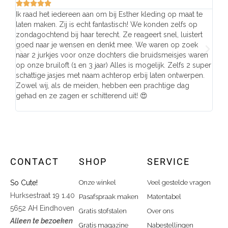







Ik raad het iedereen aan om bij Esther kleding op maat te
Wij 
laten maken. Zij is echt fantastisch! We konden zelfs op
make
zondagochtend bij haar terecht. Ze reageert snel, luistert
behu
goed naar je wensen en denkt mee. We waren op zoek
de j
naar 2 jurkjes voor onze dochters die bruidsmeisjes waren
gema
op onze bruiloft (1 en 3 jaar) Alles is mogelijk. Zelfs 2 super
mooi
schattige jasjes met naam achterop erbij laten ontwerpen.
stra
Zowel wij, als de meiden, hebben een prachtige dag
comp
gehad en ze zagen er schitterend uit! 😍
CONTACT
SHOP
SERVICE
So Cute!
Onze winkel
Veel gestelde vragen
Hurksestraat 19 1.40
Pasafspraak maken
Matentabel
5652 AH Eindhoven
Gratis stofstalen
Over ons
Alleen te bezoeken
Gratis magazine
Nabestellingen