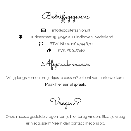
Let's keep in touch!
Bedrijfsgegevens
HEB JE VRAGEN? NEEM DAN GERUST CONTACT MET ONS OP
VIA ONDERSTAAND CONTACTFORMULIER OF VIA WHATSAPP.
WIJ HELPEN JE GRAAG!
info@socutefashion.nl
Hurksestraat 19, 5652 AH Eindhoven, Nederland
BTW: NL001164744B70
KVK: 58915346
Afspraak maken
Wil jij langs komen om jurkjes te passen? Je bent van harte welkom!
Maak hier een afspraak
.
Vragen?
Onze meeste gestelde vragen kun je
hier
terug vinden. Staat je vraag
er niet tussen? Neem dan contact met ons op.