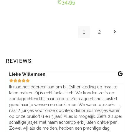
€
34,95
SELECT OPTIONS
1
2
REVIEWS
Lieke Willemsen
Eve







Ik raad het iedereen aan om bij Esther kleding op maat te
Wij 
laten maken. Zij is echt fantastisch! We konden zelfs op
make
zondagochtend bij haar terecht. Ze reageert snel, luistert
behu
goed naar je wensen en denkt mee. We waren op zoek
de j
naar 2 jurkjes voor onze dochters die bruidsmeisjes waren
gema
op onze bruiloft (1 en 3 jaar) Alles is mogelijk. Zelfs 2 super
mooi
schattige jasjes met naam achterop erbij laten ontwerpen.
stra
Zowel wij, als de meiden, hebben een prachtige dag
comp