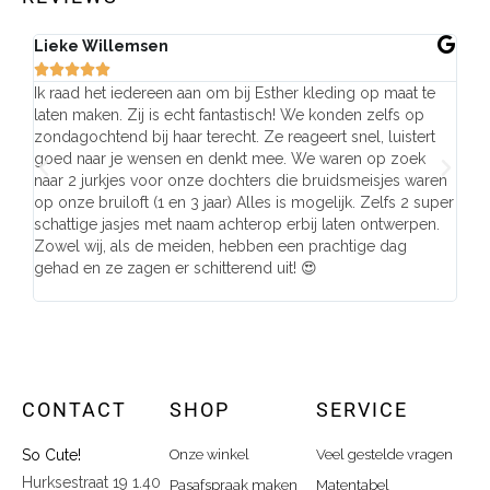
Lieke Willemsen
Eve







Ik raad het iedereen aan om bij Esther kleding op maat te
Wij 
laten maken. Zij is echt fantastisch! We konden zelfs op
make
zondagochtend bij haar terecht. Ze reageert snel, luistert
behu
goed naar je wensen en denkt mee. We waren op zoek
de j
naar 2 jurkjes voor onze dochters die bruidsmeisjes waren
gema
op onze bruiloft (1 en 3 jaar) Alles is mogelijk. Zelfs 2 super
mooi
schattige jasjes met naam achterop erbij laten ontwerpen.
stra
Zowel wij, als de meiden, hebben een prachtige dag
comp
gehad en ze zagen er schitterend uit! 😍
CONTACT
SHOP
SERVICE
So Cute!
Onze winkel
Veel gestelde vragen
Hurksestraat 19 1.40
Pasafspraak maken
Matentabel