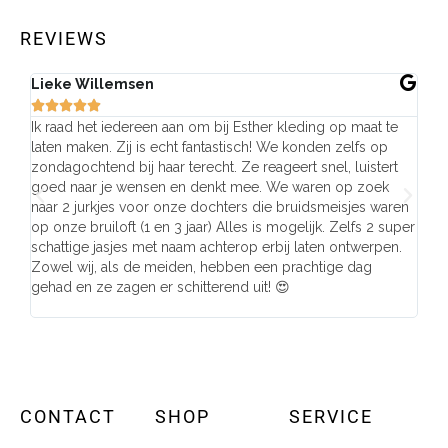
REVIEWS
Lieke Willemsen
Eve







Ik raad het iedereen aan om bij Esther kleding op maat te
Wij 
laten maken. Zij is echt fantastisch! We konden zelfs op
make
zondagochtend bij haar terecht. Ze reageert snel, luistert
behu
goed naar je wensen en denkt mee. We waren op zoek
de j
naar 2 jurkjes voor onze dochters die bruidsmeisjes waren
gema
op onze bruiloft (1 en 3 jaar) Alles is mogelijk. Zelfs 2 super
mooi
schattige jasjes met naam achterop erbij laten ontwerpen.
stra
Zowel wij, als de meiden, hebben een prachtige dag
comp
gehad en ze zagen er schitterend uit! 😍
CONTACT
SHOP
SERVICE