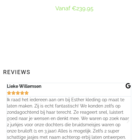
Vanaf
€
239,95
OPTIES SELECTEREN
REVIEWS
Lieke Willemsen
Eve






Ik raad het iedereen aan om bij Esther kleding op maat te
Wij 
laten maken. Zij is echt fantastisch! We konden zelfs op
make
zondagochtend bij haar terecht. Ze reageert snel, luistert
behu
goed naar je wensen en denkt mee. We waren op zoek naar
jurk
2 jurkjes voor onze dochters die bruidsmeisjes waren op
gema
onze bruiloft (1 en 3 jaar) Alles is mogelijk. Zelfs 2 super
mooi
schattige jasjes met naam achterop erbij laten ontwerpen.
stra