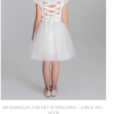
BRUIDSMEISJES JURK MET VETERSLUITING – JURKJE VIVI –
IVOOR