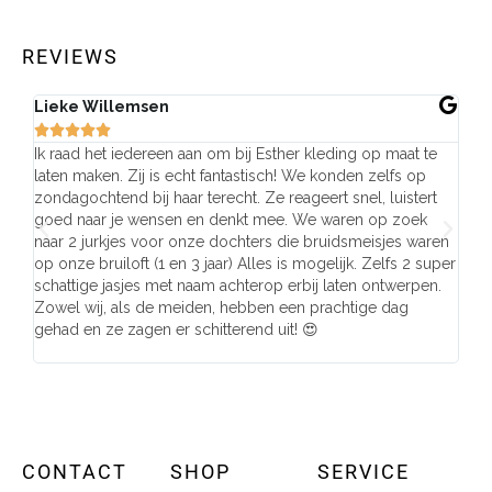
REVIEWS
Lieke Willemsen
Eve







Ik raad het iedereen aan om bij Esther kleding op maat te
Wij 
laten maken. Zij is echt fantastisch! We konden zelfs op
make
zondagochtend bij haar terecht. Ze reageert snel, luistert
behu
goed naar je wensen en denkt mee. We waren op zoek
de j
naar 2 jurkjes voor onze dochters die bruidsmeisjes waren
gema
op onze bruiloft (1 en 3 jaar) Alles is mogelijk. Zelfs 2 super
mooi
schattige jasjes met naam achterop erbij laten ontwerpen.
stra
Zowel wij, als de meiden, hebben een prachtige dag
comp
gehad en ze zagen er schitterend uit! 😍
CONTACT
SHOP
SERVICE