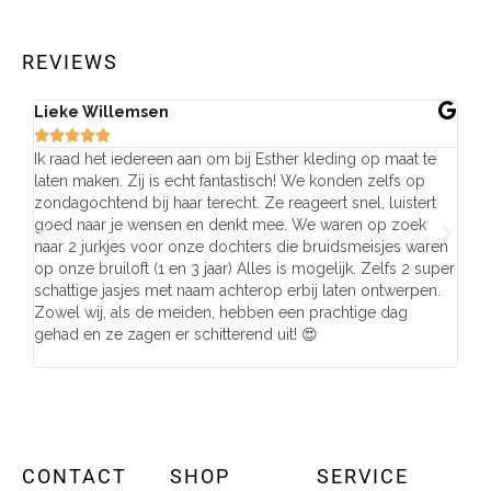
REVIEWS
Lieke Willemsen
Eve







Ik raad het iedereen aan om bij Esther kleding op maat te
Wij 
laten maken. Zij is echt fantastisch! We konden zelfs op
make
zondagochtend bij haar terecht. Ze reageert snel, luistert
behu
goed naar je wensen en denkt mee. We waren op zoek
de j
naar 2 jurkjes voor onze dochters die bruidsmeisjes waren
gema
op onze bruiloft (1 en 3 jaar) Alles is mogelijk. Zelfs 2 super
mooi
schattige jasjes met naam achterop erbij laten ontwerpen.
stra
Zowel wij, als de meiden, hebben een prachtige dag
comp
gehad en ze zagen er schitterend uit! 😍
CONTACT
SHOP
SERVICE