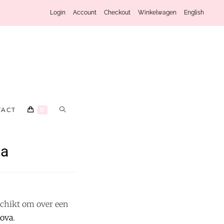
Login
Account
Checkout
Winkelwagen
English
TACT
0
na
chikt om over een
ova
.