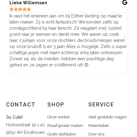
Lieke Willemsen
Eve







Ik raad het iedereen aan om bij Esther kleding op maat te
Wij 
laten maken. Zij is echt fantastisch! We konden zelfs op
make
zondagochtend bij haar terecht. Ze reageert snel, luistert
behu
goed naar je wensen en denkt mee. We waren op zoek
de j
naar 2 jurkjes voor onze dochters die bruidsmeisjes waren
gema
op onze bruiloft (1 en 3 jaar) Alles is mogelijk. Zelfs 2 super
mooi
schattige jasjes met naam achterop erbij laten ontwerpen.
stra
Zowel wij, als de meiden, hebben een prachtige dag
comp
gehad en ze zagen er schitterend uit! 😍
CONTACT
SHOP
SERVICE
So Cute!
Onze winkel
Veel gestelde vragen
Hurksestraat 19 1.40
Pasafspraak maken
Matentabel
5652 AH Eindhoven
Gratis stofstalen
Over ons