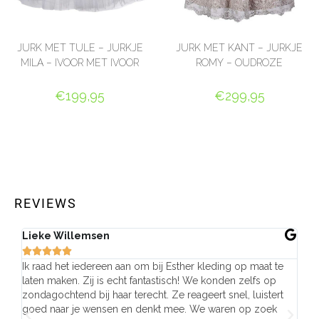
JURK MET TULE – JURKJE
JURK MET KANT – JURKJE
MILA – IVOOR MET IVOOR
ROMY – OUDROZE
€
199,95
€
299,95
OPTIES SELECTEREN
OPTIES SELECTEREN
REVIEWS
Lieke Willemsen
Eve







Ik raad het iedereen aan om bij Esther kleding op maat te
Wij 
laten maken. Zij is echt fantastisch! We konden zelfs op
make
zondagochtend bij haar terecht. Ze reageert snel, luistert
behu
goed naar je wensen en denkt mee. We waren op zoek
de j