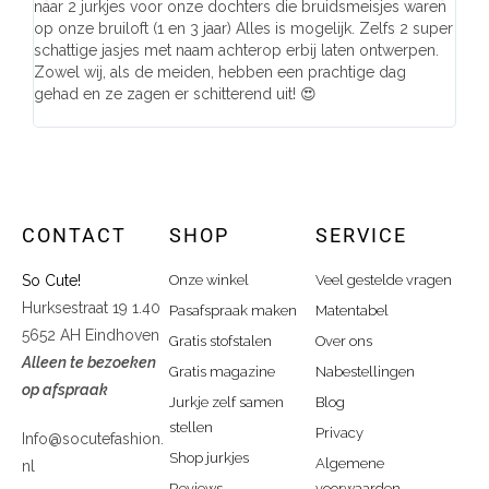
naar 2 jurkjes voor onze dochters die bruidsmeisjes waren
gema
op onze bruiloft (1 en 3 jaar) Alles is mogelijk. Zelfs 2 super
mooi
schattige jasjes met naam achterop erbij laten ontwerpen.
stra
Zowel wij, als de meiden, hebben een prachtige dag
comp
gehad en ze zagen er schitterend uit! 😍
CONTACT
SHOP
SERVICE
So Cute!
Onze winkel
Veel gestelde vragen
Hurksestraat 19 1.40
Pasafspraak maken
Matentabel
5652 AH Eindhoven
Gratis stofstalen
Over ons
Alleen te bezoeken
Gratis magazine
Nabestellingen
op afspraak
Jurkje zelf samen
Blog
stellen
Privacy
Info@socutefashion.
Shop jurkjes
Algemene
nl
Reviews
voorwaarden