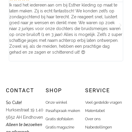
Ik raad het iedereen aan om bij Esther kleding op maat te
Wij 
laten maken. Zij is echt fantastisch! We konden zelfs op
make
zondagochtend bij haar terecht. Ze reageert snel, luistert
behu
goed naar je wensen en denkt mee. We waren op zoek
de j
naar 2 jurkjes voor onze dochters die bruidsmeisjes waren
gema
op onze bruiloft (1 en 3 jaar) Alles is mogelijk. Zelfs 2 super
mooi
schattige jasjes met naam achterop erbij laten ontwerpen.
stra
Zowel wij, als de meiden, hebben een prachtige dag
comp
gehad en ze zagen er schitterend uit! 😍
CONTACT
SHOP
SERVICE
So Cute!
Onze winkel
Veel gestelde vragen
Hurksestraat 19 1.40
Pasafspraak maken
Matentabel
5652 AH Eindhoven
Gratis stofstalen
Over ons
Alleen te bezoeken
Gratis magazine
Nabestellingen