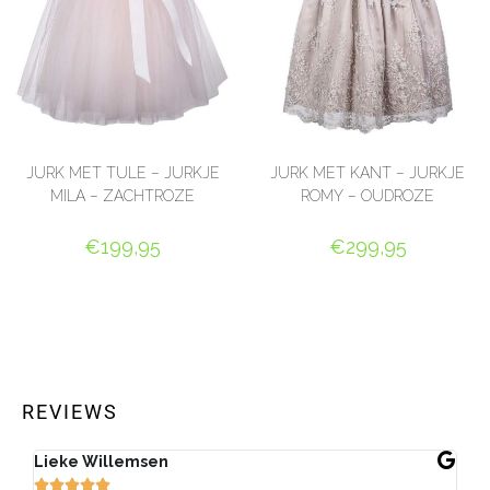
JURK MET TULE – JURKJE
JURK MET KANT – JURKJE
MILA – ZACHTROZE
ROMY – OUDROZE
€
199,95
€
299,95
OPTIES SELECTEREN
OPTIES SELECTEREN
REVIEWS
Lieke Willemsen
Eve






