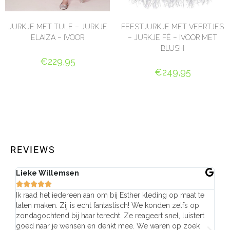
JURKJE MET TULE – JURKJE
FEESTJURKJE MET VEERTJES
ELAIZA – IVOOR
– JURKJE FÉ – IVOOR MET
BLUSH
€
229,95
€
249,95
OPTIES SELECTEREN
OPTIES SELECTEREN
REVIEWS
Lieke Willemsen
Eve







Ik raad het iedereen aan om bij Esther kleding op maat te
Wij 
laten maken. Zij is echt fantastisch! We konden zelfs op
make
zondagochtend bij haar terecht. Ze reageert snel, luistert
behu
goed naar je wensen en denkt mee. We waren op zoek
de j