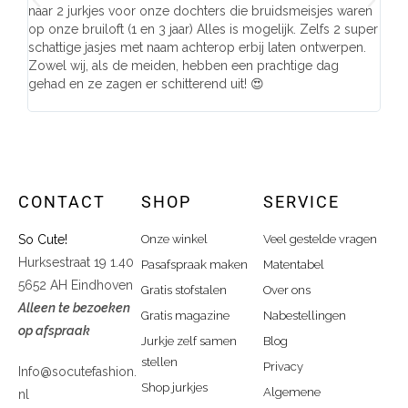
naar 2 jurkjes voor onze dochters die bruidsmeisjes waren
gema
op onze bruiloft (1 en 3 jaar) Alles is mogelijk. Zelfs 2 super
mooi
schattige jasjes met naam achterop erbij laten ontwerpen.
stra
Zowel wij, als de meiden, hebben een prachtige dag
comp
gehad en ze zagen er schitterend uit! 😍
CONTACT
SHOP
SERVICE
So Cute!
Onze winkel
Veel gestelde vragen
Hurksestraat 19 1.40
Pasafspraak maken
Matentabel
5652 AH Eindhoven
Gratis stofstalen
Over ons
Alleen te bezoeken
Gratis magazine
Nabestellingen
op afspraak
Jurkje zelf samen
Blog
stellen
Privacy
Info@socutefashion.
Shop jurkjes
Algemene
nl