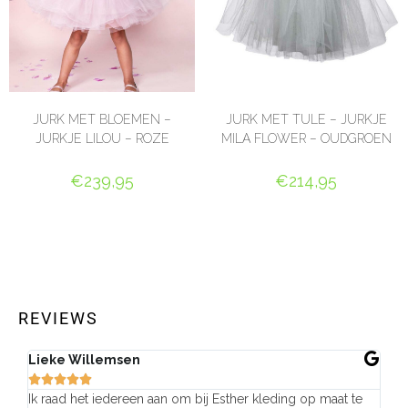
JURK MET BLOEMEN –
JURK MET TULE – JURKJE
JURKJE LILOU – ROZE
MILA FLOWER – OUDGROEN
€
239,95
€
214,95
OPTIES SELECTEREN
OPTIES SELECTEREN
REVIEWS
Lieke Willemsen
Eve







Ik raad het iedereen aan om bij Esther kleding op maat te
Wij 