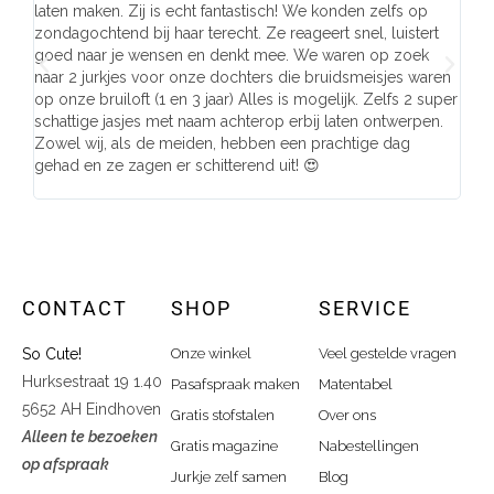
laten maken. Zij is echt fantastisch! We konden zelfs op
make
zondagochtend bij haar terecht. Ze reageert snel, luistert
behu
goed naar je wensen en denkt mee. We waren op zoek
de j
naar 2 jurkjes voor onze dochters die bruidsmeisjes waren
gema
op onze bruiloft (1 en 3 jaar) Alles is mogelijk. Zelfs 2 super
mooi
schattige jasjes met naam achterop erbij laten ontwerpen.
stra
Zowel wij, als de meiden, hebben een prachtige dag
comp
gehad en ze zagen er schitterend uit! 😍
CONTACT
SHOP
SERVICE
So Cute!
Onze winkel
Veel gestelde vragen
Hurksestraat 19 1.40
Pasafspraak maken
Matentabel
5652 AH Eindhoven
Gratis stofstalen
Over ons
Alleen te bezoeken
Gratis magazine
Nabestellingen
op afspraak
Jurkje zelf samen
Blog