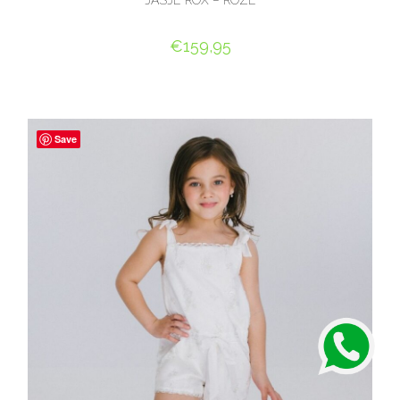
JASJE ROX – ROZE
€
159,95
OPTIES SELECTEREN
Save