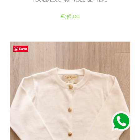
FLARED LEGGING – ROZE GLITTERS
€
36,00
OPTIES SELECTEREN
Save