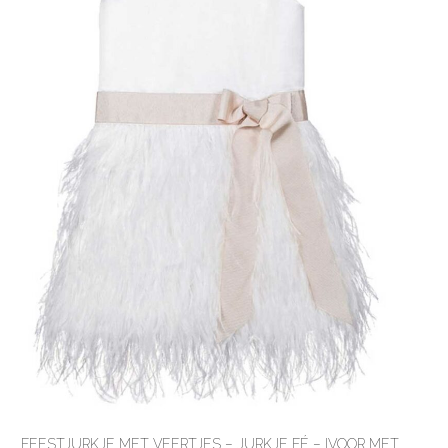
FEESTJURKJE MET VEERTJES – JURKJE FÉ – IVOOR MET