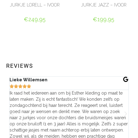
JURKJE LORELL – IVOOR
JURKJE JAZZ – IVOOR
€
249,95
€
199,95
OPTIES SELECTEREN
OPTIES SELECTEREN
REVIEWS
Lieke Willemsen
Eve







Ik raad het iedereen aan om bij Esther kleding op maat te
Wij 
laten maken. Zij is echt fantastisch! We konden zelfs op
make
zondagochtend bij haar terecht. Ze reageert snel, luistert
behu
goed naar je wensen en denkt mee. We waren op zoek
de j
naar 2 jurkjes voor onze dochters die bruidsmeisjes waren
gema
op onze bruiloft (1 en 3 jaar) Alles is mogelijk. Zelfs 2 super
mooi
schattige jasjes met naam achterop erbij laten ontwerpen.
stra
Zowel wij, als de meiden, hebben een prachtige dag
comp