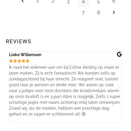
1
2
3
4
5
6
7
8
REVIEWS
Lieke Willemsen
Evel







Ik raad het iedereen aan om bij Esther kleding op maat te
Wij 
laten maken. Zij is echt fantastisch! We konden zelfs op
make
zondagochtend bij haar terecht. Ze reageert snel, luistert
behu
goed naar je wensen en denkt mee. We waren op zoek
de j
naar 2 jurkjes voor onze dochters die bruidsmeisjes waren
gema
op onze bruiloft (1 en 3 jaar) Alles is mogelijk. Zelfs 2 super
mooi
schattige jasjes met naam achterop erbij laten ontwerpen.
stra
Zowel wij, als de meiden, hebben een prachtige dag
comp
gehad en ze zagen er schitterend uit! 😍