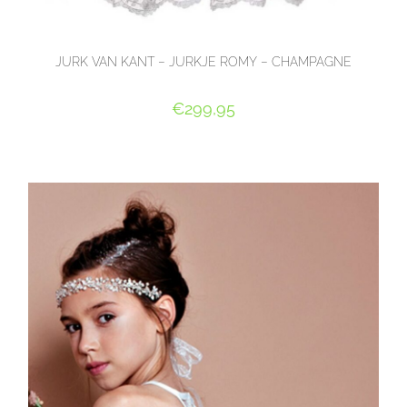
JURK VAN KANT – JURKJE ROMY – CHAMPAGNE
€
299,95
OPTIES SELECTEREN