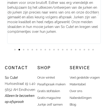
maken voor onze bruiloft. Esther was erg vriendelijk en
en
t
behulpzaam bij het uitkiezen/ontwerpen van de jurken en
on
de jurken zijn precies naar wens van ons en onze dochters
on
en
gemaakt en alles keurig volgens afspraak. Jurken zijn van
per
mooie kwaliteit en heel netjes afgewerkt. Onze meiden
.
straalden in hun mooie jurken van So Cute! en kregen veel
had
complimentjes over hun jurken.
CONTACT
SHOP
SERVICE
So Cute!
Onze winkel
Veel gestelde vragen
Hurksestraat 19 1.40
Pasafspraak maken
Matentabel
5652 AH Eindhoven
Gratis stofstalen
Over ons
Alleen te bezoeken
Gratis magazine
Nabestellingen
op afspraak
Jurkje zelf samen
Blog