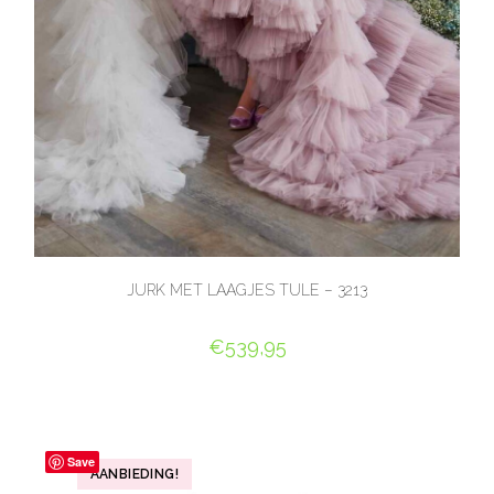
JURK MET LAAGJES TULE – 3213
€
539,95
OPTIES SELECTEREN
Save
AANBIEDING!