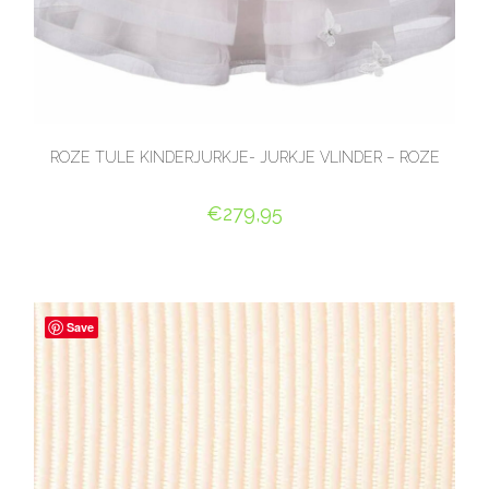
ROZE TULE KINDERJURKJE- JURKJE VLINDER – ROZE
€
279,95
OPTIES SELECTEREN
Save