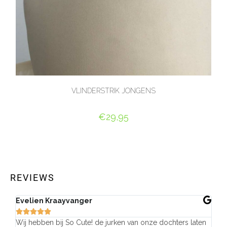
VLINDERSTRIK JONGENS
€
29,95
OPTIES SELECTEREN
REVIEWS
Evelien Kraayvanger
St






e
Wij hebben bij So Cute! de jurken van onze dochters laten
Ge