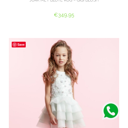
JURK MET BLOTE RUG – GIGI BLUSH
€
349,95
OPTIES SELECTEREN
Save