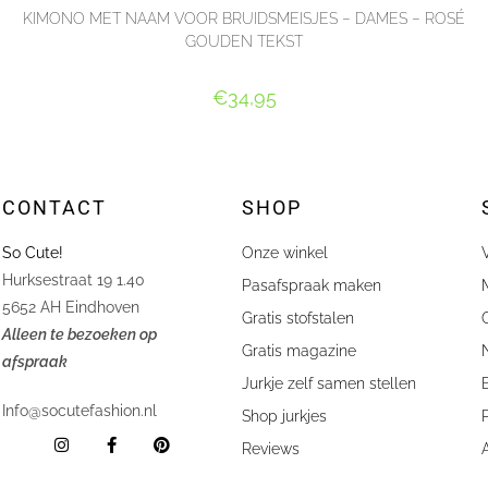
KIMONO MET NAAM VOOR BRUIDSMEISJES – DAMES – ROSÉ
GOUDEN TEKST
€
34,95
SELECT OPTIONS
CONTACT
SHOP
So Cute!
Onze winkel
lien Kraayvanger
Stephanie 
Hurksestraat 19 1.40









Pasafspraak maken
hebben bij So Cute! de jurken van onze dochters laten
Geweldig mo
5652 AH Eindhoven
Gratis stofstalen
n voor onze bruiloft. Esther was erg vriendelijk en
en wens in 
Alleen te bezoeken op
lpzaam bij het uitkiezen/ontwerpen van de jurken en de
ontzettend 
Gratis magazine
afspraak
en zijn precies naar wens van ons en onze dochters
onze grote
Jurkje zelf samen stellen
akt en alles keurig volgens afspraak. Jurken zijn van
Info@socutefashion.nl
e kwaliteit en heel netjes afgewerkt. Onze meiden
Shop jurkjes
alden in hun mooie jurken van So Cute! en kregen veel
Reviews
limentjes over hun jurken.