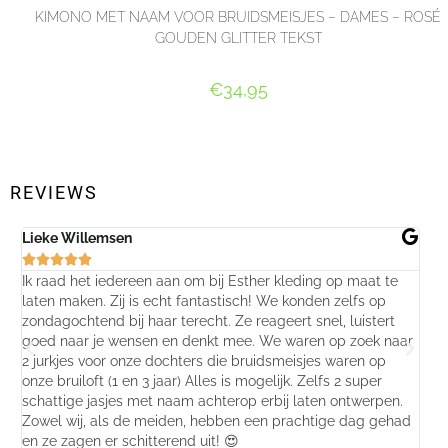
KIMONO MET NAAM VOOR BRUIDSMEISJES – DAMES – ROSÉ
GOUDEN GLITTER TEKST
€
34,95
SELECT OPTIONS
REVIEWS
Lieke Willemsen
Eve






Ik raad het iedereen aan om bij Esther kleding op maat te
Wij 
laten maken. Zij is echt fantastisch! We konden zelfs op
make
zondagochtend bij haar terecht. Ze reageert snel, luistert
behu
goed naar je wensen en denkt mee. We waren op zoek naar
jurk
2 jurkjes voor onze dochters die bruidsmeisjes waren op
gema
onze bruiloft (1 en 3 jaar) Alles is mogelijk. Zelfs 2 super
mooi
schattige jasjes met naam achterop erbij laten ontwerpen.
stra
Zowel wij, als de meiden, hebben een prachtige dag gehad
comp
en ze zagen er schitterend uit! 😍