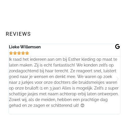
SELECT OPTIONS
REVIEWS
Lieke Willemsen
Evel







Ik raad het iedereen aan om bij Esther kleding op maat te
Wij 
laten maken. Zij is echt fantastisch! We konden zelfs op
make
zondagochtend bij haar terecht. Ze reageert snel, luistert
behu
goed naar je wensen en denkt mee. We waren op zoek
de j
naar 2 jurkjes voor onze dochters die bruidsmeisjes waren
gema
op onze bruiloft (1 en 3 jaar) Alles is mogelijk. Zelfs 2 super
mooi
schattige jasjes met naam achterop erbij laten ontwerpen.
stra
Zowel wij, als de meiden, hebben een prachtige dag
comp
gehad en ze zagen er schitterend uit! 😍