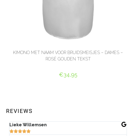
KIMONO MET NAAM VOOR BRUIDSMEISJES – DAMES –
ROSÉ GOUDEN TEKST
€
34,95
SELECT OPTIONS
REVIEWS
Lieke Willemsen
Eve






