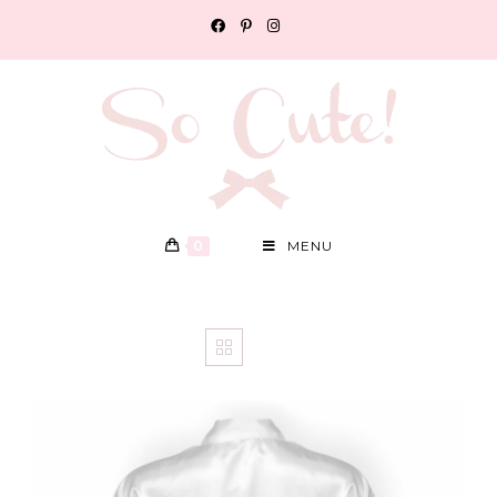
0
MENU