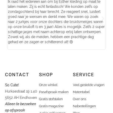
Ik raad het iedereen aan om bij Esther kleding op maat te
Wij 
laten maken. Zij is echt fantastisch! We konden zelfs op
make
zondagochtend bij haar terecht. Ze reageert snel, luistert
behu
goed naar je wensen en denkt mee. We waren op zoek
de j
naar 2 jurkjes voor onze dochters die bruidsmeisjes waren
gema
op onze bruiloft (1 en 3 jaar) Alles is mogelijk. Zelfs 2 super
mooi
schattige jasjes met naam achterop erbij laten ontwerpen.
stra
Zowel wij, als de meiden, hebben een prachtige dag
comp
gehad en ze zagen er schitterend uit! 😍
CONTACT
SHOP
SERVICE
So Cute!
Onze winkel
Veel gestelde vragen
Hurksestraat 19 1.40
Pasafspraak maken
Matentabel
5652 AH Eindhoven
Gratis stofstalen
Over ons
Alleen te bezoeken
Gratis magazine
Nabestellingen
op afspraak