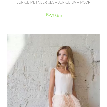
JURKJE MET VEERTJES – JURKJE LIV – IVOOR
€
279,95
OPTIES SELECTEREN