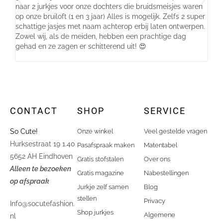
naar 2 jurkjes voor onze dochters die bruidsmeisjes waren
gema
op onze bruiloft (1 en 3 jaar) Alles is mogelijk. Zelfs 2 super
mooi
schattige jasjes met naam achterop erbij laten ontwerpen.
stra
Zowel wij, als de meiden, hebben een prachtige dag
comp
gehad en ze zagen er schitterend uit! 😍
CONTACT
SHOP
SERVICE
So Cute!
Onze winkel
Veel gestelde vragen
Hurksestraat 19 1.40
Pasafspraak maken
Matentabel
5652 AH Eindhoven
Gratis stofstalen
Over ons
Alleen te bezoeken
Gratis magazine
Nabestellingen
op afspraak
Jurkje zelf samen
Blog
stellen
Privacy
Info@socutefashion.
Shop jurkjes
Algemene
nl