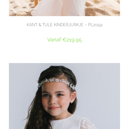
KANT & TULE KINDERJURKJE – PL2059
Vanaf
€
219,95
OPTIES SELECTEREN