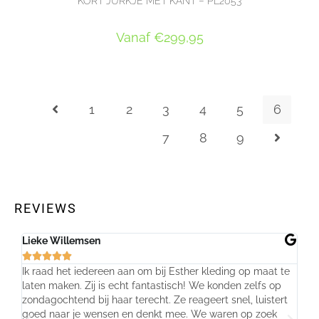
KORT JURKJE MET KANT – PL2053
Vanaf
€
299,95
OPTIES SELECTEREN
1
2
3
4
5
6
7
8
9
REVIEWS
Lieke Willemsen
Evel







Ik raad het iedereen aan om bij Esther kleding op maat te
Wij 
laten maken. Zij is echt fantastisch! We konden zelfs op
make
zondagochtend bij haar terecht. Ze reageert snel, luistert
behu
goed naar je wensen en denkt mee. We waren op zoek
de j