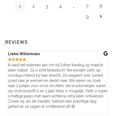
1
2
3
4
…
7
8
9
REVIEWS
Lieke Willemsen
Eve







Ik raad het iedereen aan om bij Esther kleding op maat te
Wij 
laten maken. Zij is echt fantastisch! We konden zelfs op
make
zondagochtend bij haar terecht. Ze reageert snel, luistert
behu
goed naar je wensen en denkt mee. We waren op zoek
de j
naar 2 jurkjes voor onze dochters die bruidsmeisjes waren
gema
op onze bruiloft (1 en 3 jaar) Alles is mogelijk. Zelfs 2 super
mooi
schattige jasjes met naam achterop erbij laten ontwerpen.
stra
Zowel wij, als de meiden, hebben een prachtige dag
comp
gehad en ze zagen er schitterend uit! 😍