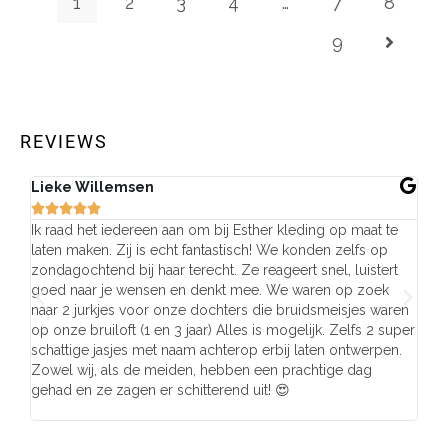
1
2
3
4
…
7
8
9
REVIEWS
Lieke Willemsen
Eve







Ik raad het iedereen aan om bij Esther kleding op maat te
Wij 
laten maken. Zij is echt fantastisch! We konden zelfs op
make
zondagochtend bij haar terecht. Ze reageert snel, luistert
behu
goed naar je wensen en denkt mee. We waren op zoek
de j
naar 2 jurkjes voor onze dochters die bruidsmeisjes waren
gema
op onze bruiloft (1 en 3 jaar) Alles is mogelijk. Zelfs 2 super
mooi
schattige jasjes met naam achterop erbij laten ontwerpen.
stra
Zowel wij, als de meiden, hebben een prachtige dag
comp
gehad en ze zagen er schitterend uit! 😍