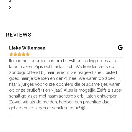
2
REVIEWS
Lieke Willemsen
Eve







Ik raad het iedereen aan om bij Esther kleding op maat te
Wij 
laten maken. Zij is echt fantastisch! We konden zelfs op
make
zondagochtend bij haar terecht. Ze reageert snel, luistert
behu
goed naar je wensen en denkt mee. We waren op zoek
de j
naar 2 jurkjes voor onze dochters die bruidsmeisjes waren
gema
op onze bruiloft (1 en 3 jaar) Alles is mogelijk. Zelfs 2 super
mooi
schattige jasjes met naam achterop erbij laten ontwerpen.
stra
Zowel wij, als de meiden, hebben een prachtige dag
comp
gehad en ze zagen er schitterend uit! 😍