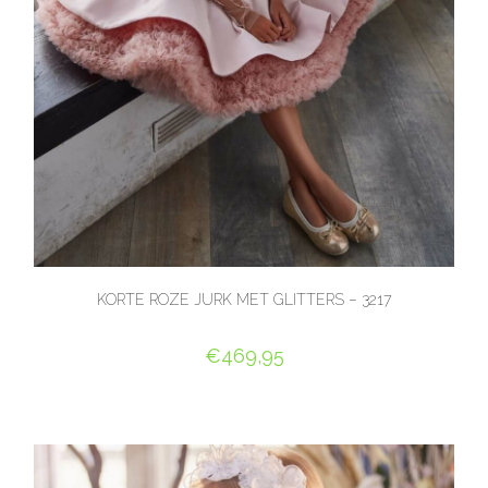
KORTE ROZE JURK MET GLITTERS – 3217
€
469,95
OPTIES SELECTEREN