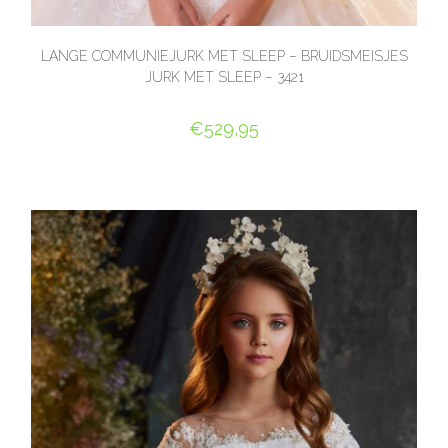
LANGE COMMUNIEJURK MET SLEEP – BRUIDSMEISJES
JURK MET SLEEP – 3421
€
529,95
OPTIES SELECTEREN