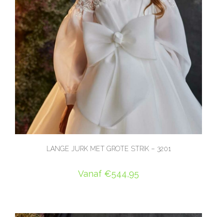
LANGE JURK MET GROTE STRIK – 3201
Vanaf
€
544,95
OPTIES SELECTEREN