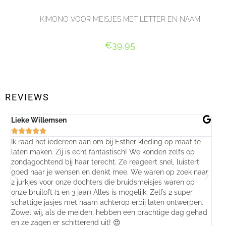
KIMONO VOOR MEISJES MET LETTER EN NAAM
€
39,95
SELECT OPTIONS
REVIEWS
Lieke Willemsen
Eve






Ik raad het iedereen aan om bij Esther kleding op maat te
Wij 
laten maken. Zij is echt fantastisch! We konden zelfs op
make
zondagochtend bij haar terecht. Ze reageert snel, luistert
behu
goed naar je wensen en denkt mee. We waren op zoek naar
jurk
2 jurkjes voor onze dochters die bruidsmeisjes waren op
gema
onze bruiloft (1 en 3 jaar) Alles is mogelijk. Zelfs 2 super
mooi
schattige jasjes met naam achterop erbij laten ontwerpen.
stra
Zowel wij, als de meiden, hebben een prachtige dag gehad
comp
en ze zagen er schitterend uit! 😍