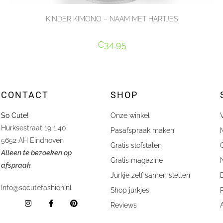
KINDER KIMONO – NAAM MET HARTJES
€
34,95
SELECT OPTIONS
CONTACT
SHOP
So Cute!
Onze winkel
lien Kraayvanger
Stephanie 
Hurksestraat 19 1.40









Pasafspraak maken
hebben bij So Cute! de jurken van onze dochters laten
Geweldig mo
5652 AH Eindhoven
Gratis stofstalen
n voor onze bruiloft. Esther was erg vriendelijk en
en wens in 
Alleen te bezoeken op
lpzaam bij het uitkiezen/ontwerpen van de jurken en de
ontzettend 
Gratis magazine
afspraak
en zijn precies naar wens van ons en onze dochters
onze grote
Jurkje zelf samen stellen
akt en alles keurig volgens afspraak. Jurken zijn van
Info@socutefashion.nl
e kwaliteit en heel netjes afgewerkt. Onze meiden
Shop jurkjes
alden in hun mooie jurken van So Cute! en kregen veel
Reviews
limentjes over hun jurken.