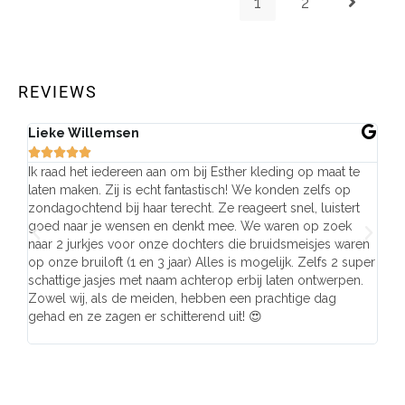
1
2
REVIEWS
Lieke Willemsen
Eve







Ik raad het iedereen aan om bij Esther kleding op maat te
Wij 
laten maken. Zij is echt fantastisch! We konden zelfs op
make
zondagochtend bij haar terecht. Ze reageert snel, luistert
behu
goed naar je wensen en denkt mee. We waren op zoek
de j
naar 2 jurkjes voor onze dochters die bruidsmeisjes waren
gema
op onze bruiloft (1 en 3 jaar) Alles is mogelijk. Zelfs 2 super
mooi
schattige jasjes met naam achterop erbij laten ontwerpen.
stra
Zowel wij, als de meiden, hebben een prachtige dag
comp
gehad en ze zagen er schitterend uit! 😍