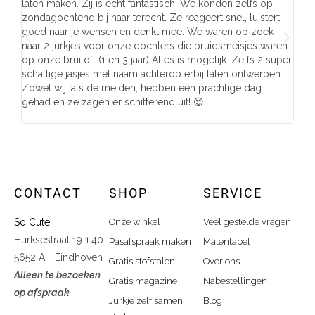
laten maken. Zij is echt fantastisch! We konden zelfs op
make
zondagochtend bij haar terecht. Ze reageert snel, luistert
behu
goed naar je wensen en denkt mee. We waren op zoek
de j
naar 2 jurkjes voor onze dochters die bruidsmeisjes waren
gema
op onze bruiloft (1 en 3 jaar) Alles is mogelijk. Zelfs 2 super
mooi
schattige jasjes met naam achterop erbij laten ontwerpen.
stra
Zowel wij, als de meiden, hebben een prachtige dag
comp
gehad en ze zagen er schitterend uit! 😍
CONTACT
SHOP
SERVICE
So Cute!
Onze winkel
Veel gestelde vragen
Hurksestraat 19 1.40
Pasafspraak maken
Matentabel
5652 AH Eindhoven
Gratis stofstalen
Over ons
Alleen te bezoeken
Gratis magazine
Nabestellingen
op afspraak
Jurkje zelf samen
Blog