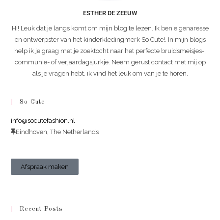
ESTHER DE ZEEUW
Hi! Leuk dat je langs komt om mijn blog te lezen. Ik ben eigenaresse
en ontwerpster van het kinderkledingmerk So Cute!. In mijn blogs
help ik je graag met je zoektocht naar het perfecte bruidsmeisjes-,
communie- of verjaardagsjurkje. Neem gerust contact met mij op
als je vragen hebt, ik vind het leuk om van je te horen.
So Cute
info@socutefashion.nl
Eindhoven, The Netherlands
Afspraak maken
Recent Posts