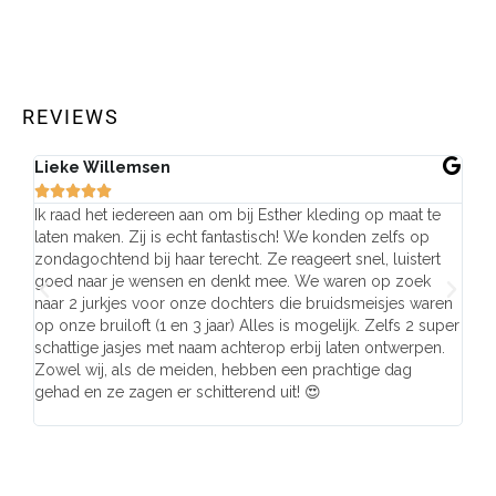
REVIEWS
Lieke Willemsen
Eve







Ik raad het iedereen aan om bij Esther kleding op maat te
Wij 
laten maken. Zij is echt fantastisch! We konden zelfs op
make
zondagochtend bij haar terecht. Ze reageert snel, luistert
behu
goed naar je wensen en denkt mee. We waren op zoek
de j
naar 2 jurkjes voor onze dochters die bruidsmeisjes waren
gema
op onze bruiloft (1 en 3 jaar) Alles is mogelijk. Zelfs 2 super
mooi
schattige jasjes met naam achterop erbij laten ontwerpen.
stra
Zowel wij, als de meiden, hebben een prachtige dag
comp
gehad en ze zagen er schitterend uit! 😍