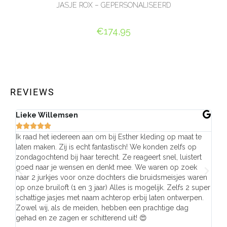
JASJE ROX – GEPERSONALISEERD
€
174,95
OPTIES SELECTEREN
REVIEWS
Lieke Willemsen
Eve







Ik raad het iedereen aan om bij Esther kleding op maat te
Wij 
laten maken. Zij is echt fantastisch! We konden zelfs op
make
zondagochtend bij haar terecht. Ze reageert snel, luistert
behu
goed naar je wensen en denkt mee. We waren op zoek
de j
naar 2 jurkjes voor onze dochters die bruidsmeisjes waren
gema
op onze bruiloft (1 en 3 jaar) Alles is mogelijk. Zelfs 2 super
mooi
schattige jasjes met naam achterop erbij laten ontwerpen.
stra
Zowel wij, als de meiden, hebben een prachtige dag
comp
gehad en ze zagen er schitterend uit! 😍