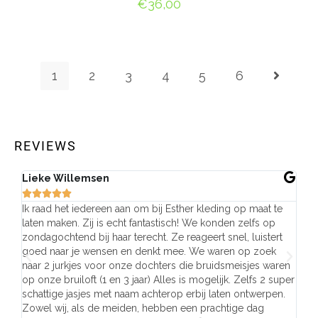
€
36,00
OPTIES SELECTEREN
1
2
3
4
5
6
REVIEWS
Lieke Willemsen
Eve







Ik raad het iedereen aan om bij Esther kleding op maat te
Wij 
laten maken. Zij is echt fantastisch! We konden zelfs op
make
zondagochtend bij haar terecht. Ze reageert snel, luistert
behu
goed naar je wensen en denkt mee. We waren op zoek
de j
naar 2 jurkjes voor onze dochters die bruidsmeisjes waren
gema
op onze bruiloft (1 en 3 jaar) Alles is mogelijk. Zelfs 2 super
mooi
schattige jasjes met naam achterop erbij laten ontwerpen.
stra
Zowel wij, als de meiden, hebben een prachtige dag
comp