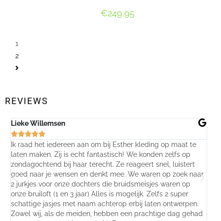
€
249,95
OPTIES SELECTEREN
1
2
REVIEWS
Lieke Willemsen
Eve






Ik raad het iedereen aan om bij Esther kleding op maat te
Wij 
laten maken. Zij is echt fantastisch! We konden zelfs op
make
zondagochtend bij haar terecht. Ze reageert snel, luistert
behu
goed naar je wensen en denkt mee. We waren op zoek naar
jurk
2 jurkjes voor onze dochters die bruidsmeisjes waren op
gema
onze bruiloft (1 en 3 jaar) Alles is mogelijk. Zelfs 2 super
mooi
schattige jasjes met naam achterop erbij laten ontwerpen.
stra
Zowel wij, als de meiden, hebben een prachtige dag gehad
comp