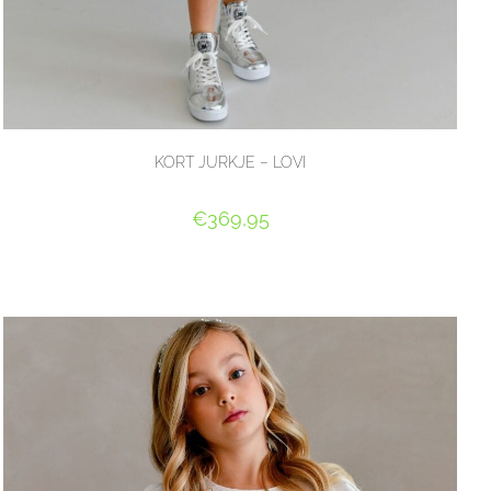
KORT JURKJE – LOVI
€
369,95
OPTIES SELECTEREN