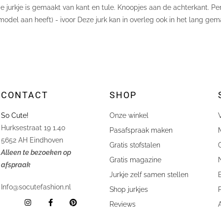
e jurkje is gemaakt van kant en tule. Knoopjes aan de achterkant. Pe
t model aan heeft) - ivoor Deze jurk kan in overleg ook in het lang g
CONTACT
SHOP
So Cute!
Onze winkel
lien Kraayvanger
Stephanie 
Hurksestraat 19 1.40









Pasafspraak maken
hebben bij So Cute! de jurken van onze dochters laten
Geweldig mo
5652 AH Eindhoven
Gratis stofstalen
n voor onze bruiloft. Esther was erg vriendelijk en
en wens in 
Alleen te bezoeken op
lpzaam bij het uitkiezen/ontwerpen van de jurken en de
ontzettend 
Gratis magazine
afspraak
en zijn precies naar wens van ons en onze dochters
onze grote
Jurkje zelf samen stellen
akt en alles keurig volgens afspraak. Jurken zijn van
Info@socutefashion.nl
e kwaliteit en heel netjes afgewerkt. Onze meiden
Shop jurkjes
alden in hun mooie jurken van So Cute! en kregen veel
Reviews
limentjes over hun jurken.