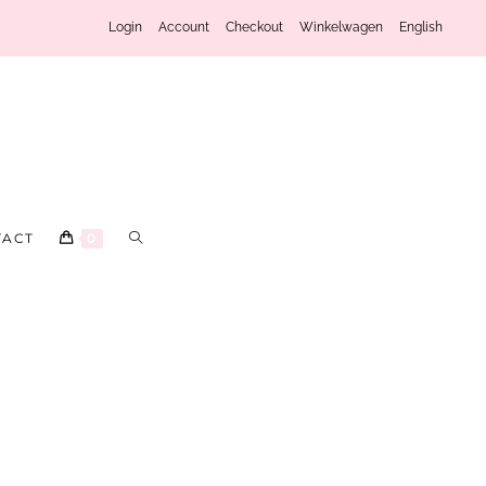
Login
Account
Checkout
Winkelwagen
English
TACT
0