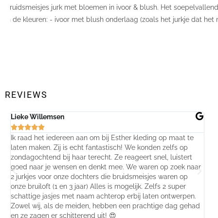
Bruidsmeisjes jurk met bloemen in ivoor & blush. Het soepelvallend
in de kleuren: - ivoor met blush onderlaag (zoals het jurkje dat he
OPTIES SELECTEREN
REVIEWS
Lieke Willemsen
Eve






Ik raad het iedereen aan om bij Esther kleding op maat te
Wij 
laten maken. Zij is echt fantastisch! We konden zelfs op
make
zondagochtend bij haar terecht. Ze reageert snel, luistert
behu
goed naar je wensen en denkt mee. We waren op zoek naar
jurk
2 jurkjes voor onze dochters die bruidsmeisjes waren op
gema
onze bruiloft (1 en 3 jaar) Alles is mogelijk. Zelfs 2 super
mooi
schattige jasjes met naam achterop erbij laten ontwerpen.
stra
Zowel wij, als de meiden, hebben een prachtige dag gehad
comp
en ze zagen er schitterend uit! 😍