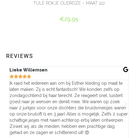
TULE ROKJE OUDROZE – MAAT 122
€
29,95
OPTIES SELECTEREN
REVIEWS
Lieke Willemsen
Eve







Ik raad het iedereen aan om bij Esther kleding op maat te
Wij 
laten maken. Zij is echt fantastisch! We konden zelfs op
make
zondagochtend bij haar terecht. Ze reageert snel, luistert
behu
goed naar je wensen en denkt mee. We waren op zoek
de j
naar 2 jurkjes voor onze dochters die bruidsmeisjes waren
gema
op onze bruiloft (1 en 3 jaar) Alles is mogelijk. Zelfs 2 super
mooi
schattige jasjes met naam achterop erbij laten ontwerpen.
stra
Zowel wij, als de meiden, hebben een prachtige dag
comp
gehad en ze zagen er schitterend uit! 😍