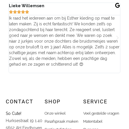
Lieke Willemsen
Eve







Ik raad het iedereen aan om bij Esther kleding op maat te
Wij 
laten maken. Zij is echt fantastisch! We konden zelfs op
make
zondagochtend bij haar terecht. Ze reageert snel, luistert
behu
goed naar je wensen en denkt mee. We waren op zoek
de j
naar 2 jurkjes voor onze dochters die bruidsmeisjes waren
gema
op onze bruiloft (1 en 3 jaar) Alles is mogelijk. Zelfs 2 super
mooi
schattige jasjes met naam achterop erbij laten ontwerpen.
stra
Zowel wij, als de meiden, hebben een prachtige dag
comp
gehad en ze zagen er schitterend uit! 😍
CONTACT
SHOP
SERVICE
So Cute!
Onze winkel
Veel gestelde vragen
Hurksestraat 19 1.40
Pasafspraak maken
Matentabel
5652 AH Eindhoven