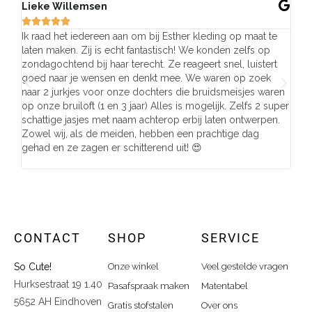
Lieke Willemsen
Eve







Ik raad het iedereen aan om bij Esther kleding op maat te
Wij 
laten maken. Zij is echt fantastisch! We konden zelfs op
make
zondagochtend bij haar terecht. Ze reageert snel, luistert
behu
goed naar je wensen en denkt mee. We waren op zoek
de j
naar 2 jurkjes voor onze dochters die bruidsmeisjes waren
gema
op onze bruiloft (1 en 3 jaar) Alles is mogelijk. Zelfs 2 super
mooi
schattige jasjes met naam achterop erbij laten ontwerpen.
stra
Zowel wij, als de meiden, hebben een prachtige dag
comp
gehad en ze zagen er schitterend uit! 😍
CONTACT
SHOP
SERVICE
So Cute!
Onze winkel
Veel gestelde vragen
Hurksestraat 19 1.40
Pasafspraak maken
Matentabel
5652 AH Eindhoven
Gratis stofstalen
Over ons