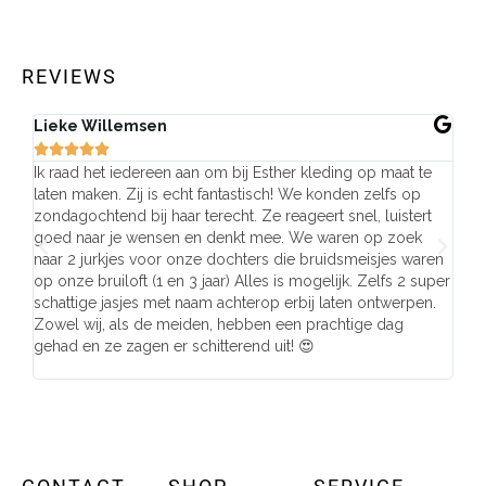
REVIEWS
Lieke Willemsen
Eve







Ik raad het iedereen aan om bij Esther kleding op maat te
Wij 
laten maken. Zij is echt fantastisch! We konden zelfs op
make
zondagochtend bij haar terecht. Ze reageert snel, luistert
behu
goed naar je wensen en denkt mee. We waren op zoek
de j
naar 2 jurkjes voor onze dochters die bruidsmeisjes waren
gema
op onze bruiloft (1 en 3 jaar) Alles is mogelijk. Zelfs 2 super
mooi
schattige jasjes met naam achterop erbij laten ontwerpen.
stra
Zowel wij, als de meiden, hebben een prachtige dag
comp
gehad en ze zagen er schitterend uit! 😍