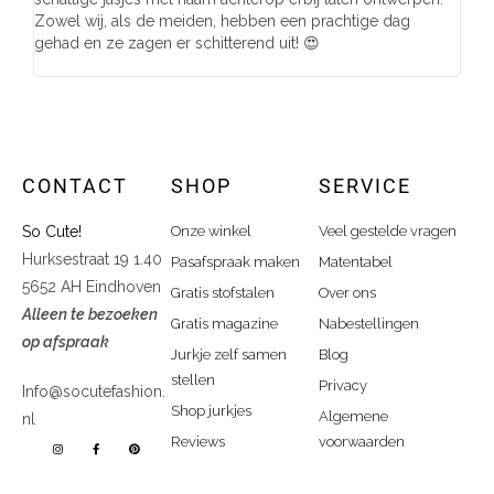
Zowel wij, als de meiden, hebben een prachtige dag
comp
gehad en ze zagen er schitterend uit! 😍
CONTACT
SHOP
SERVICE
So Cute!
Onze winkel
Veel gestelde vragen
Hurksestraat 19 1.40
Pasafspraak maken
Matentabel
5652 AH Eindhoven
Gratis stofstalen
Over ons
Alleen te bezoeken
Gratis magazine
Nabestellingen
op afspraak
Jurkje zelf samen
Blog
stellen
Privacy
Info@socutefashion.
Shop jurkjes
Algemene
nl
Reviews
voorwaarden