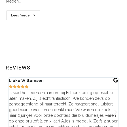
kleden…
Lees Verder
REVIEWS
Lieke Willemsen
Eve







Ik raad het iedereen aan om bij Esther kleding op maat te
Wij 
laten maken. Zij is echt fantastisch! We konden zelfs op
make
zondagochtend bij haar terecht. Ze reageert snel, luistert
behu
goed naar je wensen en denkt mee. We waren op zoek
de j
naar 2 jurkjes voor onze dochters die bruidsmeisjes waren
gema
op onze bruiloft (1 en 3 jaar) Alles is mogelijk. Zelfs 2 super
mooi
schattige jasjes met naam achterop erbij laten ontwerpen.
stra