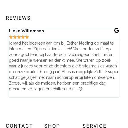
REVIEWS
Lieke Willemsen
Eve







Ik raad het iedereen aan om bij Esther kleding op maat te
Wij 
laten maken. Zij is echt fantastisch! We konden zelfs op
make
zondagochtend bij haar terecht. Ze reageert snel, luistert
behu
goed naar je wensen en denkt mee. We waren op zoek
de j
naar 2 jurkjes voor onze dochters die bruidsmeisjes waren
gema
op onze bruiloft (1 en 3 jaar) Alles is mogelijk. Zelfs 2 super
mooi
schattige jasjes met naam achterop erbij laten ontwerpen.
stra
Zowel wij, als de meiden, hebben een prachtige dag
comp
gehad en ze zagen er schitterend uit! 😍
CONTACT
SHOP
SERVICE