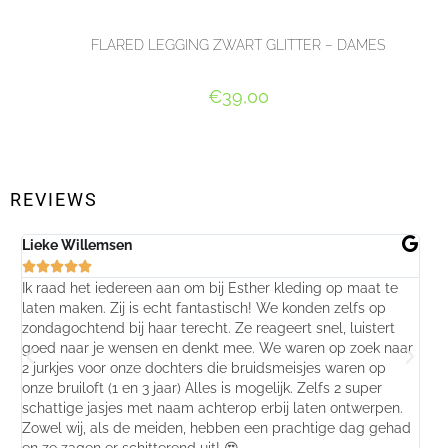
FLARED LEGGING ZWART GLITTER – DAMES
€
39,00
OPTIES SELECTEREN
REVIEWS
Lieke Willemsen
Eve






Ik raad het iedereen aan om bij Esther kleding op maat te
Wij 
laten maken. Zij is echt fantastisch! We konden zelfs op
make
zondagochtend bij haar terecht. Ze reageert snel, luistert
behu
goed naar je wensen en denkt mee. We waren op zoek naar
jurk
2 jurkjes voor onze dochters die bruidsmeisjes waren op
gema
onze bruiloft (1 en 3 jaar) Alles is mogelijk. Zelfs 2 super
mooi
schattige jasjes met naam achterop erbij laten ontwerpen.
stra
Zowel wij, als de meiden, hebben een prachtige dag gehad
comp