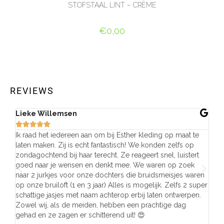
STOFSTAAL LINT – CRÈME
€
0,00
TOEVOEGEN AAN WINKELWAGEN
REVIEWS
Lieke Willemsen
Eve







Ik raad het iedereen aan om bij Esther kleding op maat te
Wij 
laten maken. Zij is echt fantastisch! We konden zelfs op
make
zondagochtend bij haar terecht. Ze reageert snel, luistert
behu
goed naar je wensen en denkt mee. We waren op zoek
de j
naar 2 jurkjes voor onze dochters die bruidsmeisjes waren
gema
op onze bruiloft (1 en 3 jaar) Alles is mogelijk. Zelfs 2 super
mooi
schattige jasjes met naam achterop erbij laten ontwerpen.
stra
Zowel wij, als de meiden, hebben een prachtige dag
comp
gehad en ze zagen er schitterend uit! 😍