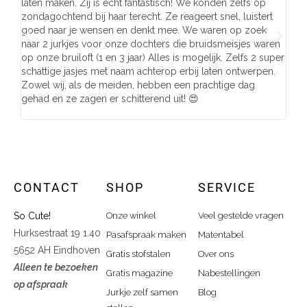
laten maken. Zij is echt fantastisch! We konden zelfs op
make
zondagochtend bij haar terecht. Ze reageert snel, luistert
behu
goed naar je wensen en denkt mee. We waren op zoek
de j
naar 2 jurkjes voor onze dochters die bruidsmeisjes waren
gema
op onze bruiloft (1 en 3 jaar) Alles is mogelijk. Zelfs 2 super
mooi
schattige jasjes met naam achterop erbij laten ontwerpen.
stra
Zowel wij, als de meiden, hebben een prachtige dag
comp
gehad en ze zagen er schitterend uit! 😍
CONTACT
SHOP
SERVICE
So Cute!
Onze winkel
Veel gestelde vragen
Hurksestraat 19 1.40
Pasafspraak maken
Matentabel
5652 AH Eindhoven
Gratis stofstalen
Over ons
Alleen te bezoeken
Gratis magazine
Nabestellingen
op afspraak
Jurkje zelf samen
Blog