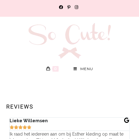
0
MENU
REVIEWS
Lieke Willemsen
Eve







Ik raad het iedereen aan om bij Esther kleding op maat te
Wij 