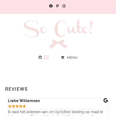
0
MENU
REVIEWS
Lieke Willemsen
Eve







Ik raad het iedereen aan om bij Esther kleding op maat te
Wij 