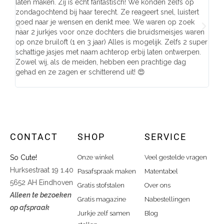
laten maken. Zij is echt fantastisch! We konden zelfs op
make
zondagochtend bij haar terecht. Ze reageert snel, luistert
behu
goed naar je wensen en denkt mee. We waren op zoek
de j
naar 2 jurkjes voor onze dochters die bruidsmeisjes waren
gema
op onze bruiloft (1 en 3 jaar) Alles is mogelijk. Zelfs 2 super
mooi
schattige jasjes met naam achterop erbij laten ontwerpen.
stra
Zowel wij, als de meiden, hebben een prachtige dag
comp
gehad en ze zagen er schitterend uit! 😍
CONTACT
SHOP
SERVICE
So Cute!
Onze winkel
Veel gestelde vragen
Hurksestraat 19 1.40
Pasafspraak maken
Matentabel
5652 AH Eindhoven
Gratis stofstalen
Over ons
Alleen te bezoeken
Gratis magazine
Nabestellingen
op afspraak
Jurkje zelf samen
Blog